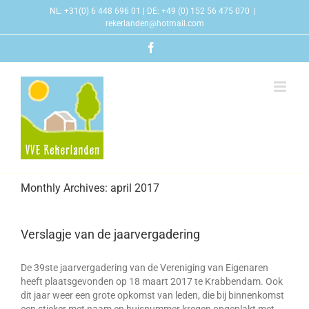
Skip
NL: +31(0) 6 448 696 01 | DE: +49 (0) 152 56 475 070
|
to
rekerlanden@hotmail.com
content
Facebook
Monthly Archives:
april 2017
Verslagje van de jaarvergadering
De 39ste jaarvergadering van de Vereniging van Eigenaren
heeft plaatsgevonden op 18 maart 2017 te Krabbendam. Ook
dit jaar weer een grote opkomst van leden, die bij binnenkomst