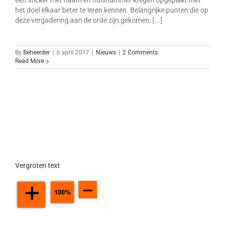
een sticker met naam en huisnummer kregen opgeplakt met
het doel elkaar beter te leren kennen. Belangrijke punten die op
deze vergadering aan de orde zijn gekomen: [...]
By
Beheerder
|
6 april 2017
|
Nieuws
|
2 Comments
Read More
Vergroten text