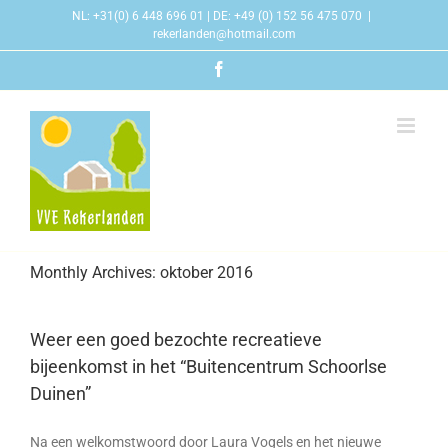
Skip
NL: +31(0) 6 448 696 01 | DE: +49 (0) 152 56 475 070
|
to
rekerlanden@hotmail.com
content
Facebook
Monthly Archives:
oktober 2016
Weer een goed bezochte recreatieve
bijeenkomst in het “Buitencentrum Schoorlse
Duinen”
Na een welkomstwoord door Laura Vogels en het nieuwe