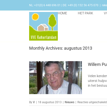
Skip
NL: +31(0) 6 448 696 01 | DE: +49 (0) 152 56 475 070
|
rek
to
content
HOME
HET PARK
V
Monthly Archives:
augustus 2013
Willem Pu
Velen kenden 
t is overleden
uiterst hulpv
in het bestuu
ieuws
By
V
|
18 augustus 2013
|
Nieuws
|
Reacties uitgeschakeld