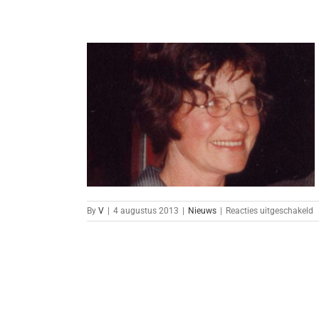
overleden
v
By
V
|
4 augustus 2013
|
Nieuws
|
Reacties uitgeschakeld
E
A
J
o