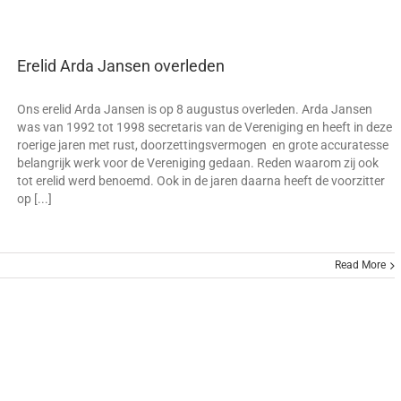
Punt
is
overleden
Erelid Arda Jansen overleden
Ons erelid Arda Jansen is op 8 augustus overleden. Arda Jansen
was van 1992 tot 1998 secretaris van de Vereniging en heeft in deze
roerige jaren met rust, doorzettingsvermogen en grote accuratesse
belangrijk werk voor de Vereniging gedaan. Reden waarom zij ook
tot erelid werd benoemd. Ook in de jaren daarna heeft de voorzitter
op [...]
oor
Read More
relid
rda
ansen
verleden