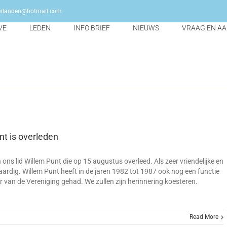
erlanden@hotmail.com
VE
LEDEN
INFO BRIEF
NIEUWS
VRAAG EN A
nt is overleden
ons lid Willem Punt die op 15 augustus overleed. Als zeer vriendelijke en
aardig. Willem Punt heeft in de jaren 1982 tot 1987 ook nog een functie
r van de Vereniging gehad. We zullen zijn herinnering koesteren.
voor
Read More
Willem