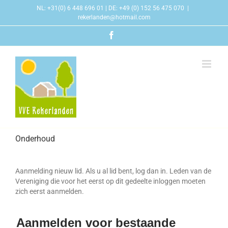
Skip
NL: +31(0) 6 448 696 01 | DE: +49 (0) 152 56 475 070
|
to
rekerlanden@hotmail.com
content
Facebook
Onderhoud
Aanmelding nieuw lid. Als u al lid bent, log dan in. Leden van de
Vereniging die voor het eerst op dit gedeelte inloggen moeten
zich eerst aanmelden.
Aanmelden voor bestaande