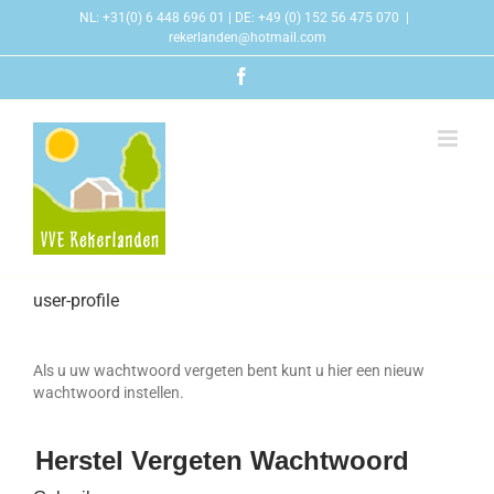
Skip
NL: +31(0) 6 448 696 01 | DE: +49 (0) 152 56 475 070
|
to
rekerlanden@hotmail.com
content
Facebook
user-profile
Als u uw wachtwoord vergeten bent kunt u hier een nieuw
wachtwoord instellen.
Herstel Vergeten Wachtwoord