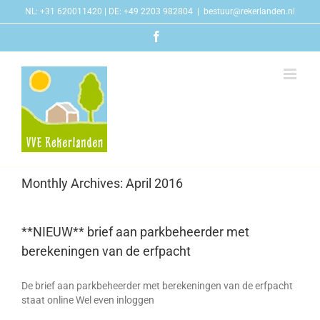
Skip
NL: +31 620011420 | DE: +49 2203 982804
|
bestuur@rekerlanden.nl
to
content
Facebook
Monthly Archives:
April 2016
**NIEUW** brief aan parkbeheerder met
berekeningen van de erfpacht
De brief aan parkbeheerder met berekeningen van de erfpacht
staat online Wel even inloggen